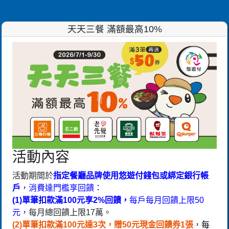
天天三餐 滿額最高10%
活動內容
活動期間於
指定餐廳品牌使用悠遊付錢包或綁定銀行帳
戶
，消費達門檻享回饋：
(1)單筆扣款滿100元享2%回饋，
每戶每月回饋上限50
元，
每月總回饋上限17萬。
(2)單筆扣款滿100元達3次，贈50元現金回饋券1張
，
每