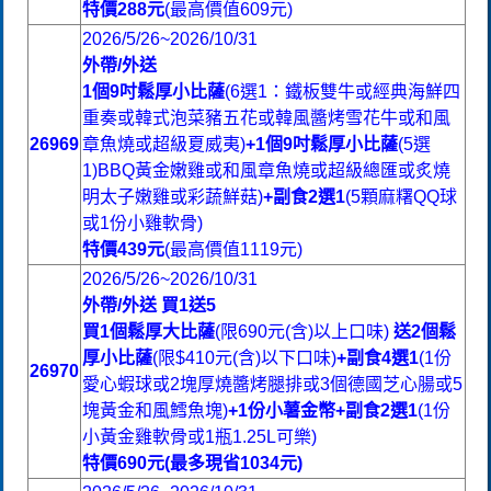
特價288元
(最高價值609元)
2026/5/26~2026/10/31
外帶/外送
1個9吋鬆厚小比薩
(6選1：鐵板雙牛或經典海鮮四
重奏或韓式泡菜豬五花或韓風醬烤雪花牛或和風
26969
章魚燒或超級夏威夷)
+1個9吋鬆厚小比薩
(5選
1)BBQ黃金嫩雞或和風章魚燒或超級總匯或炙燒
明太子嫩雞或彩蔬鮮菇)
+副食2選1
(5顆麻糬QQ球
或1份小雞軟骨)
特價439元
(最高價值1119元)
2026/5/26~2026/10/31
外帶/外送 買1送5
買1個鬆厚大比薩
(限690元(含)以上口味)
送2個鬆
厚小比薩
(限$410元(含)以下口味)
+副食4選1
(1份
26970
愛心蝦球或2塊厚燒醬烤腿排或3個德國芝心腸或5
塊黃金和風鱈魚塊)
+1份小薯金幣+副食2選1
(1份
小黃金雞軟骨或1瓶1.25L可樂)
特價690元(最多現省1034元)