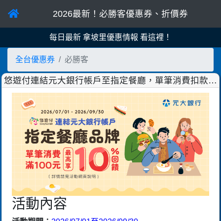
2026最新！必勝客優惠券、折價券
每日最新 拿坡里優惠情報 看這裡！
全台優惠券
必勝客
悠遊付連結元大銀行帳戶至指定餐廳，單筆消費扣款金
額額滿100元享3%回饋
活動內容