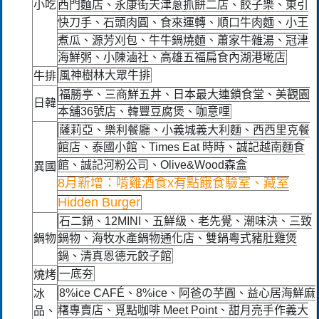
小吃
西門麵店、永康街天津蔥抓餅二店、餃子樂、東引
快刀手、石頭肉圓、食來運轉、順口牛肉麵、小王
煮瓜、源芳刈包、牛牛鍋燒麵、蕭家牛雜湯、冠津
海鮮粥、小陳滷社、高雄五福扁食內湖港墘店
風神樹林大眾牛排
牛排
福勝亭、三商鮮五丼、日本最大連鎖食堂、美觀園
日韓
本舖36號店、韓豐豆腐煲、咖意哩
薩莉亞、樂利餐廳、小義城義大利麵、西西里克餐
館店、泰國小館、Times Eat 時時、誠記越南麵食
館、誠記河粉公司、Olive&Wood森盒
異國
8月新增：啃雞酒食x有點餓食驗室、藏室
Hidden Burger
石二鍋、12MINI、五鮮級、老先覺、潮味決、三致
鍋物
鍋物、海牧水產鍋物通化店、雙鍋粵式豬肚雞煲
鍋、清真恩德元餃子館
一底夯
燒烤
8%ice CAFÉ、8%ice、阿爸の芋圓、益心居海鮮麻
冰
糬專賣店、覓點咖啡 Meet Point、甜月亮手作義大
品、