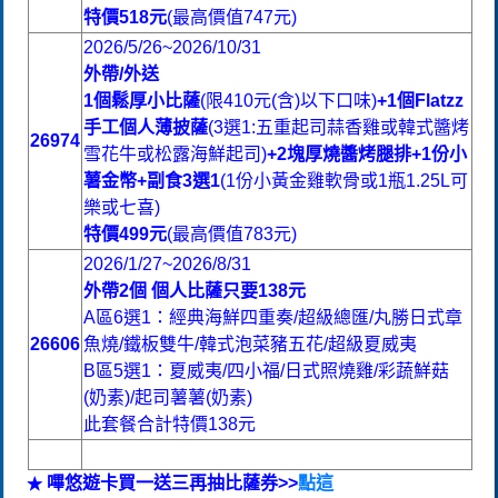
特價518元
(最高價值747元)
2026/5/26~2026/10/31
外帶/外送
1個鬆厚小比薩
(限410元(含)以下口味)
+1個Flatzz
手工個人薄披薩
(3選1:五重起司蒜香雞或韓式醬烤
26974
雪花牛或松露海鮮起司)
+2塊厚燒醬烤腿排+1份
小
薯金幣+副食3選1
(1份小黃金雞軟骨或1瓶1.25L可
樂或七喜)
特價499元
(最高價值783元)
2026/1/27~2026/8/31
外帶2個 個人比薩只要138元
A區6選1：經典海鮮四重奏/超級總匯/丸勝日式章
26606
魚燒/鐵板雙牛/韓式泡菜豬五花/超級夏威夷
B區5選1：夏威夷/四小福/日式照燒雞/彩蔬鮮菇
(奶素)/起司薯薯(奶素)
此套餐合計特價138元
嗶悠遊卡買一送三再抽比薩券
>>
點這
★