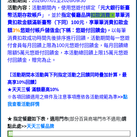
活動期間：
2026/07/01至2026/09/30
活動內容：
活動期間內，
使用悠遊付綁定「
元大銀行新臺
幣活期存款帳戶
」，並於
指定餐廳品牌
扣款消費，
單筆消
費
扣款金額滿新臺幣（下同）
100元
，
享
筆筆消費扣款金
3%
額
悠遊付帳戶儲值金(下稱：悠遊付回饋金)，
以每筆
消費扣款成功時間先後排序進行回饋，活動期間每一悠遊
付會員每月回饋上限為100元悠遊付回饋金，每月回饋總
限額5萬元悠遊付回饋金，本活動總回饋上限15萬元悠遊
付回饋金，贈完為止。
【
活動期間本活動與下列指定活動之回饋同時疊加計算，最
高享10%回饋
】
★
天天三餐 滿額最高10%
※各項回饋適用之條件及注意事項應依各活動規範為準
>>
點
我查看活動詳情
★ 指定餐廳如下表，適用門市
(部分百貨商場門市不適用)
請
點此處
>>
天天三餐品牌
類