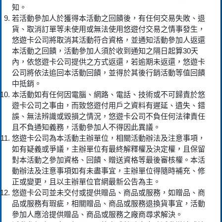
知。
若活動參加人於獲得本活動之回饋後，有任何交易失敗、退
貨、取消訂單等未使用或無法使用悠遊付交易之情事發生，
悠遊卡公司將取消其活動符合資格，並通知活動參加人返還
本活動之回饋，活動參加人須於收到通知之隔日起算30天
內，依悠遊卡公司提供之方式返還，若逾期未返還，悠遊卡
公司將依法追回本活動回饋，並得於其後行銷活動等值回饋
中抵銷。
本活動如有任何因電腦、網路、電話、技術或不可歸責於悠
遊卡公司之事由，而致悠遊付用戶之資料有遲延、遺失、錯
誤、無法辨識或毀損之情況，悠遊卡公司不負任何法律責任
且不負通知義務，活動參加人不得因此異議。
悠遊卡公司為本活動主辦單位，相關活動辦法及注意事項，
如有疑義或爭議，主辦單位有最終解釋權及決定權，且保留
對本活動之參加資格、回饋、贈送資格等最後審核權。本活
動辦法及注意事項如有未盡事宜，主辦單位得隨時補充、修
正或變更，且以主辦單位官網最新公告為主。
悠遊卡公司並未交付或提供贈品、商品或服務，如贈品、商
品或服務有瑕疵，相關贈品、商品或服務退換貨事宜，活動
參加人應洽提供贈品、商品或服務之廠商尋求解決。