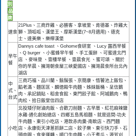
別
品
牌
21Plus、三商炸雞、必勝客、拿坡里、肯德基、炸雞大
速食
獅、頂呱呱、漢堡王、摩斯漢堡(7~8月適用)、德克
士、達美樂、樂檸漢堡
Dannys cafe toast 、Gohome食研室 、Lucy 露西早餐
、Q burger 、小蜜蜂早午餐 、手工蛋餅 、可蜜達北門
早午
店 、麥味登 、壹樓早餐 、壹晨食光 、蜜可頌 、關於
餐
你的早晨、擁灣朝食屋三峽愛國店、擁灣晨食所台北內
湖店
三商巧福、品川蘭、鬍鬚張、京簡康、悟饕池上飯包、
中
餡老滿、麵匡匡、麟徳殿牛肉麵、姊妹飯桶、呈信鵝
式、
肉、承記鍋貼、稻舍食館、東門餃子館、阿城鵝肉、鴨
台式
肉松、拾日飯堂信四店
北投矮仔財滷肉飯、合歡刀削麵、古早厝、紅花麻辣鹽
水雞-通化創始總店、四鄉五島馬祖麵、就是這間-功夫
牛肉麵、東引小吃店、港款赤肉羹-南軟店、西門麵
小吃
店、永康街天津蔥抓餅二店、餃子樂、東引快刀手、石
頭肉圓、食來運轉、順口牛肉麵、小王煮瓜、源芳刈