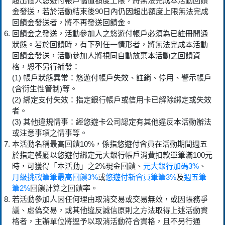
超出個人悠遊付帳戶儲值額度上限，將無法完成本活動回饋
金發送，若於活動結束後90日內仍因超出額度上限無法完成
回饋金發送者，將不再發送回饋金。
回饋金之發送，活動參加人之悠遊付帳戶必須為已註冊開通
狀態。若於回饋時，有下列任一情形者，將無法完成本活動
回饋金發送，活動參加人將視同自動放棄本活動之回饋資
格，恕不另行補發：
(1) 帳戶狀態異常：悠遊付帳戶失效、註銷、停用、警示帳戶
(含衍生性管制)等。
(2) 綁定支付失效：指定銀行帳戶或信用卡已解除綁定或失效
者。
(3) 其他違規情事：經悠遊卡公司認定有其他違反本活動辦法
或注意事項之情事等。
本活動名稱最高回饋10%，係指悠遊付會員在活動期間週五
於指定餐廳以悠遊付綁定元大銀行帳戶消費扣款單筆滿100元
時，可獲得「本活動」之2%現金回饋、
元大銀行加碼3%
、
月級挑戰筆筆最高回饋3%
或
悠遊付新會員筆筆3%
及
週五筆
筆2%
回饋計算之回饋率。
若活動參加人因任何理由取消交易或交易無效，或因帳務爭
議、虛偽交易，或其他違反誠信原則之方法取得上述活動資
格者，主辦單位將逕予以取消活動符合資格，且不另行通