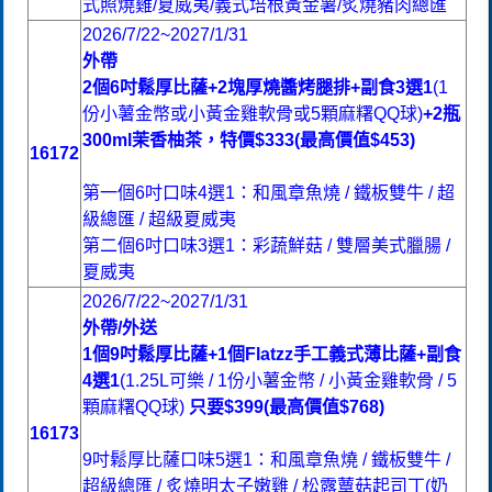
式照燒雞/夏威夷/義式培根黃金薯/炙燒豬肉總匯
2026/7/22~2027/1/31
外帶
2個6吋鬆厚比薩+
2塊厚燒醬烤腿排+副食
3選1
(1
份小薯金幣或小黃金雞軟骨或5顆麻糬QQ球)
+2瓶
300ml茉香柚茶，特價$333(最高價值$453)
16172
第一個6吋口味4選1：和風章魚燒 / 鐵板雙牛 / 超
級總匯 / 超級夏威夷
第二個6吋口味3選1：彩蔬鮮菇 / 雙層美式臘腸 /
夏威夷
2026/7/22~2027/1/31
外帶/外送
1個9吋鬆厚比薩+1個Flatzz手工義式薄比薩+副食
4選1
(1.25L可樂 / 1份小薯金幣 / 小黃金雞軟骨 / 5
顆麻糬QQ球)
只要$399(最高價值$768)
16173
9吋鬆厚比薩口味5選1：和風章魚燒 / 鐵板雙牛 /
超級總匯 / 炙燒明太子嫩雞 / 松露蕈菇起司丁(奶