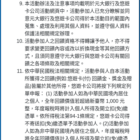
本活動辦法及注意事項均載明於元大銀行及悠遊
卡公司活動網頁中，活動參加人已充分瞭解並同
意元大銀行及悠遊卡公司得於本活動目的範圍內
蒐集、處理及利用其個人資料，並遵守個人資料
保護法相關規定辦理。
活動參加人之回饋資格不得轉讓予他人，亦不得
要求變更回饋內容或改以折換現金等其他回饋方
式，且須同意遵守元大銀行與悠遊卡公司有關回
饋之各項條款及相關規定。
依中華民國稅法相關規定，活動參與人自本活動
所獲得之回饋(例如:悠遊卡(付) 回饋金、獎金及贈
品)皆屬於其他所得，悠遊卡公司將按下列規定列
單申報： (1) 活動參加人如為中華民國境內居住
之個人，全年回饋價值若超過新臺幣 1,000 元
整，年度報稅時將計入個人所得及開立扣(免)繳
憑單。依所得稅法第94-1條規定，悠遊卡公司得
不寄送扣(免)繳憑單予活動參加人。(2)活動參加
人如為非中華民國境內居住之個人，年度報稅時
將全年回饋價值計入個人所得及開立扣(免)繳憑