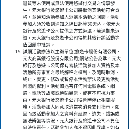
退貨等未使用或無法使用悠遊付交易之情事發
生，元大銀行及悠遊卡公司將取消其活動符合資
格，並通知活動參加人返還本活動之回饋，活動
參加人須於收到通知之隔日起算30天內，依元大
銀行及悠遊卡公司提供之方式返還，若逾期未返
還，元大銀行及悠遊卡公司得於其後行銷活動等
值回饋中抵銷。
詳細活動辦法以主辦單位(悠遊卡股份有限公司、
元大商業銀行股份有限公司)網站公告為準。元大
銀行及悠遊卡公司保有審核活動參加人資格及本
活動所有事宜之最終解釋之權利，及隨時取消、
終止、變更、修改或暫停本活動辦法及更動活動
回饋的權利。活動如遇有任何因電腦系統、網
路、電話等故障或傳輸異常、或有不可抗力事
由，元大銀行及悠遊卡公司得暫時停止相關服
務，活動參加人同意取消當次消費支付指示。如
因而致活動參加人之資料有延遲、遺失、錯誤或
無法辨識等情況，元大銀行及悠遊卡公司不負任
何法律責任，活動參加人亦不得因此異議。如有