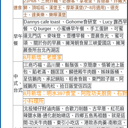
21Plus、三商炸雞、必勝客、拿坡里、肯德基、炸雞大
速食
獅、頂呱呱、漢堡王、摩斯漢堡(7~8月適用)、德克
士、達美樂、樂檸漢堡
Dannys cafe toast 、Gohome食研室 、Lucy 露西早
餐 、Q burger 、小蜜蜂早午餐 、手工蛋餅 、可蜜
達北門店 、麥味登 、壹樓早餐 、壹晨食光 、蜜可
早午
頌 、關於你的早晨、擁灣朝食屋三峽愛國店、擁灣
餐
晨食所台北內湖店
8月新增：老漿家
三商巧福、品川蘭、鬍鬚張、京簡康、悟饕池上飯
包、餡老滿、麵匡匡、麟徳殿牛肉麵、姊妹飯桶、
中
呈信鵝肉、承記鍋貼、稻舍食館、東門餃子館、阿
式、
城鵝肉、鴨肉松、拾日飯堂信四店
台式
8月新增：明水397食堂、阿陞功夫廚房、石對
小料理所
北投矮仔財滷肉飯、合歡刀削麵、古早厝、紅花麻
辣鹽水雞-通化創始總店、四鄉五島馬祖麵、就是這
間-功夫牛肉麵、東引小吃店、港款赤肉羹-南軟店、