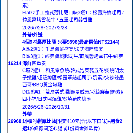
素)
Flatzz手工義式薄比薩口味3選1：松露海鮮起司 /
韓風醬烤雪花牛 / 五重起司蒜香雞
2026/7/28~2027/2/28
外帶/外送
4個9吋鬆厚比薩 只要$698(最高價值NT$2144)
A區2選1：千島海鮮盛宴/法式海陸盛宴
B區3選1：經典費城起司牛/韓風醬烤雪花牛/經典
16214
海鮮四重奏
C區7選1：和風章魚燒/韓式泡菜豬五花/炙燒明太
子嫩雞/超級總匯/松露蕈菇起司丁(奶素)/火辣辣墨
西哥/BBQ黃金嫩雞
D區6選1：雙層美式臘腸/夏威夷/彩蔬鮮菇{奶素}/
四小福/日式照燒雞/炙燒豬肉總匯
2026/5/26~2026/10/31
外帶
26968
1個9吋鬆厚比薩
[限定410元(含)以下口味]
+副食2
選1
(6條德國芝心腸或1份黃金雞軟骨)