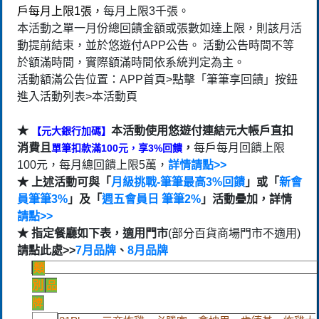
戶每月上限1張，
每月上限3千張。
本活動之單一月份總回饋金額或張數如達上限，則該月活
動提前結束，並於悠遊付APP公告。 活動公告時間不等
於額滿時間，實際額滿時間依系統判定為主。
活動額滿公告位置：APP首頁>點擊「筆筆享回饋」按鈕
進入活動列表>本活動頁
★
本活動使用悠遊付連結元大帳戶直扣
【元大銀行加碼】
消費且
，
每戶每月回饋上限
單筆扣款滿100元，享3%回饋
100元，每月總回饋上限5萬，
詳情請點>>
★ 上述活動可與「
月級挑戰-筆筆最高3%回饋
」或「
新會
員筆筆3%
」及「
週五會員日 筆筆2%
」活動疊加，詳情
請點>>
★ 指定餐廳如下表，適用門市
(部分百貨商場門市不適用)
請點此處>>
7月品牌
、
8月品牌
類
別
品
牌