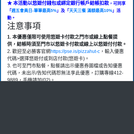
★ 本活動以悠遊付錢包或綁定銀行帳戶結帳扣款
，可同享
「
週五會員日-筆筆最高5%
」及「
天天三餐 滿額最高10%
」活
動。
注意事項
1. 本優惠僅限可使用悠遊卡付款之門市或線上點餐提
供，結帳時須至門市以悠遊卡付款或線上以悠遊付付款。
2. 歡迎至必勝客官網
https://pse.is/pizzahut-c
，輸入優惠
代碼>選擇悠遊付或到店付款(悠遊卡)。
3. 也可至門市點餐，點餐請出示優惠券圖檔或告知優惠
代碼，未出示/告知代碼恕無法享此優惠，訂購專線412-
9889，手機請加(02)。
4. 口味或餅皮升級皆須依必勝客門市加價規範加價。其
他加價規範依必勝客門市公告及官網為準。
5.
期間限定或季節性商品不適用
，依五碼輸入官網顯示
口味為主。如遇不可抗力或原物料短缺或颱風天、門市簡
化菜單時間、連續假期或其他非可歸責於必勝客事由等因
素，以致門市無法提供相關商品，必勝客得視實際情形暫
緩提供原定優惠，或提供等值商品替代，詳情請以店內公