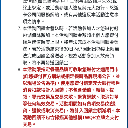
效情形(如已結清銷戶、其他事由致帳戶失效)或
終止綁定，或活動參加人違反與元大銀行、悠遊
卡公司間服務契約，或有其他違反本活動注意事
項之情事。
本活動回饋金發送時，若活動參加人之悠遊付錢
包儲值餘額加上本活動回饋金額超出個人悠遊付
帳戶儲值額度上限，將無法完成本活動回饋金發
送，若於活動結束後30日內仍因超出額度上限無
法完成回饋金發送者，視為活動參加人放棄領
取，將不再發送回饋金。
本活動限指定餐廳品牌可收取悠遊付之適用門市
(詳悠遊付官方網站或指定餐廳品牌現場公告，並
以現場公告為準)，使用悠遊付綁定元大銀行帳戶
消費扣款得計入回饋；不包含儲值、轉帳、提
領、零元交易及交易失敗、退貨退款、取消訂單
等任何無效交易。活動期間如有負項交易(如退
貨、退款或取消交易)，將計入回饋金額減項。本
活動回饋不包含掃描其他機構TWQR立牌之支付
交易。