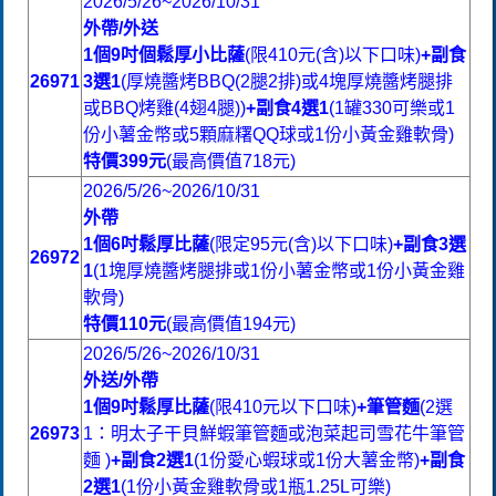
2026/5/26~2026/10/31
外帶/外送
1個9吋個鬆厚小比薩
(限410元(含)以下口味)
+
副食
26971
3選1
(厚燒醬烤BBQ(2腿2排)或4塊厚燒醬烤腿排
或BBQ烤雞(4翅4腿))
+副食4選1
(1罐330可樂或1
份小薯金幣或5顆麻糬QQ球或1份小黃金雞軟骨)
特價399元
(最高價值718元)
2026/5/26~2026/10/31
外帶
1個6吋鬆厚比薩
(限定95元(含)以下口味)
+
副食3選
26972
1
(1塊厚燒醬烤腿排或1份小薯金幣或1份小黃金雞
軟骨)
特價110元
(最高價值194元)
2026/5/26~2026/10/31
外送/外帶
1個9吋鬆厚比薩
(限410元以下口味)
+筆管麵
(2選
26973
1：明太子干貝鮮蝦筆管麵或泡菜起司雪花牛筆管
麵 )
+副食2選1
(1份愛心蝦球或1份大薯金幣)
+副食
2選1
(1份小黃金雞軟骨或1瓶1.25L可樂)