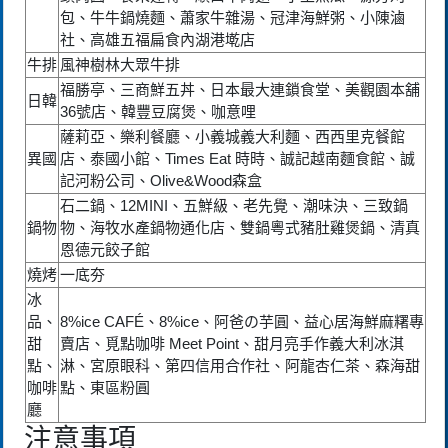
包、牛牛鍋燒麵、蕭家牛雜湯、冠津海鮮粥、小陳滷
社、高雄五福扁食內湖港墘店
牛排
風神樹林大眾牛排
福勝亭、三商鮮五丼、日本最大連鎖食堂、美觀園本舖
日韓
36號店、韓豐豆腐煲、咖意哩
薩莉亞、樂利餐廳、小義城義大利麵、西西里克餐館
異國
店、泰國小館、Times Eat 時時、誠記越南麵食館、誠
記河粉公司、Olive&Wood森盒
石二鍋、12MINI、五鮮級、老先覺、潮味決、三致鍋
鍋物
物、海牧水產鍋物通化店、雙鍋粵式豬肚雞煲鍋、清真
恩德元餃子館
燒烤
一底夯
冰
品、
8%ice CAFÉ、8%ice、阿爸の芋圓、益心居海鮮麻糬專
甜
賣店、覓點咖啡 Meet Point、甜月亮手作義大利冰淇
點、
淋、宮原眼科、第四信用合作社、阿龍杏仁茶、森海甜
咖啡
點、東區粉圓
廳
注意事項