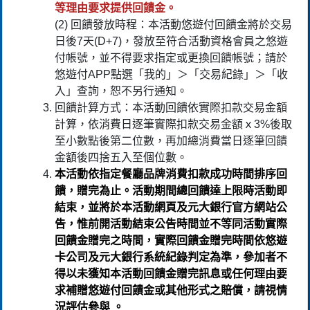
等理由要求提供回饋金。
(2) 回饋發放時程：本活動悠遊付回饋金將於交易
日後7天(D+7)，發放至符合活動資格會員之悠遊
付帳號，並不得要求指定或更換回饋帳號；請於
悠遊付APP點選「我的」＞「交易紀錄」＞「收
入」查詢，恕不另行通知。
回饋計算方式：本活動回饋依實際扣款交易金額
計算，依消費日逐筆實際扣款交易金額ｘ3%後取
至小數點後第二位數，再加總消費當日逐筆回饋
金額後四捨五入至個位數。
本活動依指定餐廳品牌消費扣款成功時間排序回
饋，贈完為止。活動期間總回饋達上限時活動即
結束，並將於本活動網頁及元大銀行官方網站公
告，惟前開活動結束公告時間並不等同活動實際
回饋金贈完之時間，實際回饋金贈完時間依悠遊
卡公司及元大銀行系統紀錄判定為準，參加者不
得以未獲知本活動回饋金贈完訊息或任何理由要
求補贈悠遊付回饋金或其他形式之賠償，請視情
況評估參與 。