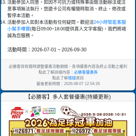
活動參加人同意，如因不可抗力或特殊事由致活動辦法或注
意事項無法執行，悠遊卡公司有權隨時取消、終止、修改或
暫停本活動。
活動參加人如對本活動有任何疑問，歡迎洽
24小時智能客服
小幫手嗶寶
(每日09:00~18:00提供真人文字客服)，我們將竭
誠為您服務。
活動時間：2026-07-01 ~ 2026-09-30
必勝客保有隨時調整優惠活動期間、各項優惠內容及終止活動之權利
點此了解詳細內容：
必勝客優惠券
點此了解
借錢
資訊
最後更新時間：2026-08-07 12:54:26
【必勝客】多人套餐優惠(持續更新)