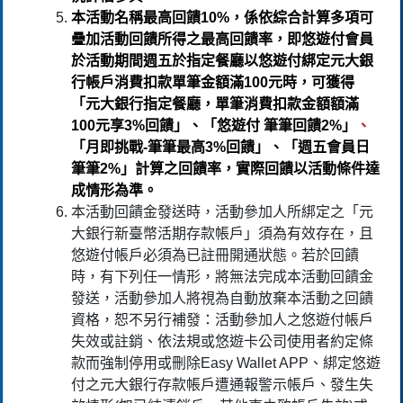
本活動名稱最高回饋10%，係依綜合計算多項可
疊加活動回饋所得之最高回饋率，即悠遊付會員
於活動期間週五於指定餐廳以悠遊付綁定元大銀
行帳戶消費扣款單筆金額滿100元時，可獲得
「元大銀行指定餐廳，單筆消費扣款金額額滿
100元享3%回饋」、「悠遊付 筆筆回饋2%」
、
「月即挑戰-筆筆最高3%回饋」、「週五會員日
筆筆2%」計算之回饋率，實際回饋以活動條件達
成情形為準。
本活動回饋金發送時，活動參加人所綁定之「元
大銀行新臺幣活期存款帳戶」須為有效存在，且
悠遊付帳戶必須為已註冊開通狀態。若於回饋
時，有下列任一情形，將無法完成本活動回饋金
發送，活動參加人將視為自動放棄本活動之回饋
資格，恕不另行補發：活動參加人之悠遊付帳戶
失效或註銷、依法規或悠遊卡公司使用者約定條
款而強制停用或刪除Easy Wallet APP、綁定悠遊
付之元大銀行存款帳戶遭通報警示帳戶、發生失