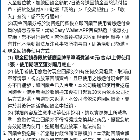
入至個位數，加總回饋金額於7日後發送回饋金至悠遊付帳
戶，請於悠遊付APP點選「我的」＞「交易紀錄」＞「收
入」查詢，恕不另行通知。
(3)現金回饋券將於消費達門檻後立即回饋至使用者悠遊付會
員的優惠券票夾，請於Easy Wallet APP首頁點選「優惠券」
查詢，恕不另行通知。若消費達檻後未收到現金回饋券，除
有其他本活動辦法及注意事項所指事由，即為活動已額滿。
現金回饋券使用方式：
(1)
現金回饋券限於餐廳品牌單筆消費滿50元(含)以上得使用
1張，使用期限至獲券隔月底止。
(2) 使用者使用悠遊付現金回饋券如有任何交易退貨、取消訂
單等情事，視為放棄回饋資格，且已使用之悠遊付現金回饋
券不再補發；如回饋金已入帳者，本公司將通知使用者返還
回饋金，使用者需於收到通知後次日起算30天內依本公司提
供方式返還，若逾期未返還，本公司將依法追回回饋金，並
得於其後行銷活動回饋金中抵銷。
(3) 詳細內容及注意事項等使用說明，請以實際券上所載為
準。悠遊付現金回饋券不得轉讓或兌換其他商品，提醒您於
有效期限內使用，逾期則視為放棄，無法補發。
回饋金發送時，若悠遊付錢包儲值餘額加上本活動回饋金額