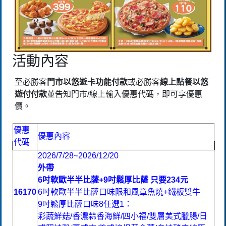
活動內容
至必勝客
門市以悠遊卡功能付款
或必勝客
線上點餐以悠
遊付付款
並告知門市/線上輸入優惠代碼，即可享優惠
價。
優惠
優惠內容
代碼
2026/7/28~2026/12/20
外帶
6吋軟歐半半比薩+9吋鬆厚比薩 只要234元
16170
6吋軟歐半半比薩口味限和風章魚燒+鐵板雙牛
9吋鬆厚比薩口味8任選1：
彩蔬鮮菇/香濃蒜香海鮮/四小福/雙層美式臘腸/日