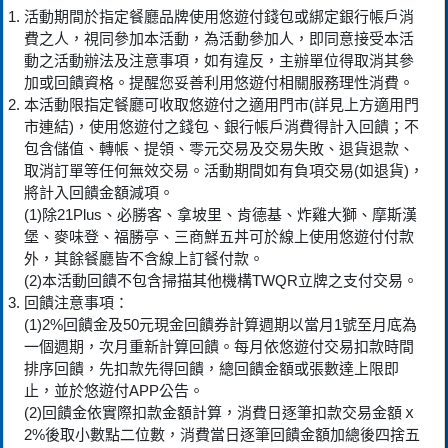
活動期間於指定餐廳品牌使用悠遊付錢包或綁定銀行帳戶消
費之人，視同參加本活動，為活動參加人，即同意接受本活
動之活動辦法及注意事項，如有違反，主辦單位得取消其參
加或回饋資格。提醒您妥善利用悠遊付相關服務理性消費。
本活動限指定餐廳可收取悠遊付之適用門市(詳見上方適用門
市連結)，使用悠遊付之錢包、銀行帳戶消費得計入回饋；不
包含儲值、轉帳、提領、零元交易及交易失敗、退貨退款、
取消訂單等任何無效交易。活動期間如有負項交易(如退貨)，
將計入回饋金額減項。
(1)除21Plus、必勝客、拿坡里、肯德基、炸雞大獅、摩斯漢
堡、麥味登、福勝亭、三商鮮五丼可於線上使用悠遊付付款
外，其餘餐廳皆不含線上訂餐付款。
(2)本活動回饋不包含掃描其他機構TWQR立牌之支付交易。
回饋注意事項：
(1)2%回饋金及50元現金回饋券計算週期以當月1號至月底為
一個週期，次月重新計算回饋。每月依悠遊付交易扣款時間
排序回饋，先扣款先得回饋，總回饋金額或張數達上限即
止，並於悠遊付APP公告。
(2)回饋金依實際扣款金額計算，消費日逐筆扣款交易金額ｘ
2%後取小數點二位數，消費當日逐筆回饋金額加總後四捨五