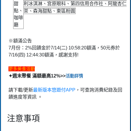
甜
利冰淇淋、宮原眼科、第四信用合作社、阿龍杏仁
點、
茶、森海甜點、東區粉圓
咖啡
廳
※額滿公告
7月份：2%回饋金於7/14(二) 10:58:20額滿，50元券於
7/16(四) 12:44:30額滿，感謝支持!
更多美食活動
✦週末聚餐 滿額最高12%>>
活動詳情
請下載/更新
最新版本悠遊付APP
，可查詢消費紀錄及回
饋進度等資訊 。
注意事項