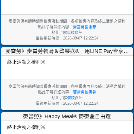
麥當勞保有隨時調整優惠活動期間、各項優惠內容及終止活動之權利
點此了解詳細內容：
麥當勞優惠券
點此了解
借錢
資訊
最後更新時間：2026-08-07 12:22:24
麥當勞》麥當勞餐廳＆歡樂送® 用LINE Pay皆享回
饋！
終止活動之權利※
麥當勞保有隨時調整優惠活動期間、各項優惠內容及終止活動之權利
點此了解詳細內容：
麥當勞優惠券
點此了解
借錢
資訊
最後更新時間：2026-08-07 12:22:24
麥當勞》Happy Meal® 麥麥盒自由選
終止活動之權利※