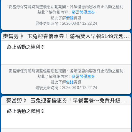
麥當勞保有隨時調整優惠活動期間、各項優惠內容及終止活動之權利
點此了解詳細內容：
麥當勞優惠券
點此了解
借錢
資訊
最後更新時間：2026-08-07 12:22:24
麥當勞 》 玉兔迎春優惠券！滿福雙人早餐$149元起！
優惠代碼看這裡～【2023/3/14 止】
終止活動之權利※
麥當勞保有隨時調整優惠活動期間、各項優惠內容及終止活動之權利
點此了解詳細內容：
麥當勞優惠券
點此了解
借錢
資訊
最後更新時間：2026-08-07 12:22:24
麥當勞 》 玉兔迎春優惠券！早餐套餐～免費升級咖
啡！優惠代碼看這裡～【2023/3/14 止】
終止活動之權利※