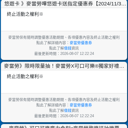
悠遊卡 》麥當勞嗶悠遊卡送指定優惠券【2024/11/30
止】
終止活動之權利※
麥當勞保有隨時調整優惠活動期間、各項優惠內容及終止活動之權利
點此了解詳細內容：
麥當勞優惠券
點此了解
借錢
資訊
最後更新時間：2026-08-07 12:22:24
麥當勞》限時限量抽！麥當勞X可口可樂®獨家好禮等
你拿！【2024/10/22 止】
終止活動之權利※
麥當勞保有隨時調整優惠活動期間、各項優惠內容及終止活動之權利
點此了解詳細內容：
麥當勞優惠券
點此了解
借錢
資訊
最後更新時間：2026-08-07 12:22:24