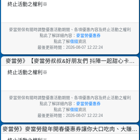
奶茶經典復刻登場！【2024/5/7 止】
終止活動之權利※
麥當勞保有隨時調整優惠活動期間、各項優惠內容及終止活動之權利
點此了解詳細內容：
麥當勞優惠券
點此了解
借錢
資訊
最後更新時間：2026-08-07 12:22:24
麥當勞》【麥當勞叔叔&好朋友們 抖陣一起甜心卡】
3/13限量開賣【2024/3/18 止】
終止活動之權利※
麥當勞保有隨時調整優惠活動期間、各項優惠內容及終止活動之權利
點此了解詳細內容：
麥當勞優惠券
點此了解
借錢
資訊
最後更新時間：2026-08-07 12:22:24
麥當勞》麥當勞龍年開春優惠券讓你大口吃肉、大賺荷
包！​​ 大麥克、四盎司牛肉堡、雙層四盎司牛肉堡…​