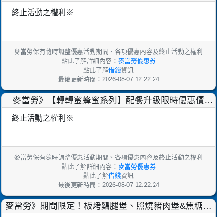
級，揪省錢
終止活動之權利※
麥當勞保有隨時調整優惠活動期間、各項優惠內容及終止活動之權利
點此了解詳細內容：
麥當勞優惠券
點此了解
借錢
資訊
最後更新時間：2026-08-07 12:22:24
麥當勞》【轉轉蜜蜂蜜系列】配餐升級限時優惠價
+$10起【2024/7/9 止】
終止活動之權利※
麥當勞保有隨時調整優惠活動期間、各項優惠內容及終止活動之權利
點此了解詳細內容：
麥當勞優惠券
點此了解
借錢
資訊
最後更新時間：2026-08-07 12:22:24
麥當勞》期間限定！板烤鷄腿堡、照燒豬肉堡&焦糖冰