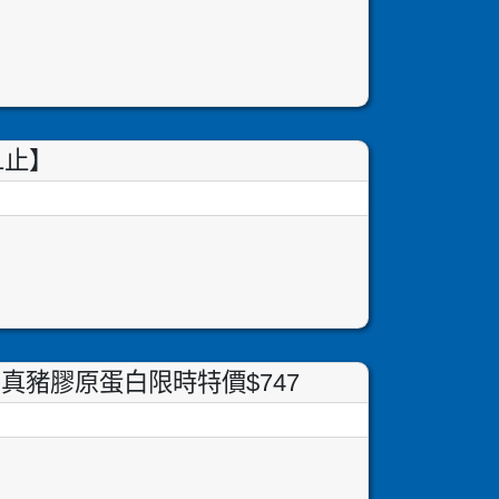
1止】
真豬膠原蛋白限時特價$747