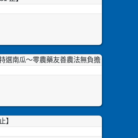
特選南瓜～零農藥友善農法無負擔
6止】