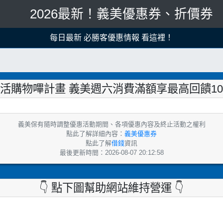
2026最新！義美優惠券、折價券
每日最新 拿坡里優惠情報 看這裡！
活購物嗶計畫 義美週六消費滿額享最高回饋10%【2
義美保有隨時調整優惠活動期間、各項優惠內容及終止活動之權利
點此了解詳細內容：
義美優惠券
點此了解
借錢
資訊
最後更新時間：2026-08-07 20:12:58
👇 點下圖幫助網站維持營運 👇