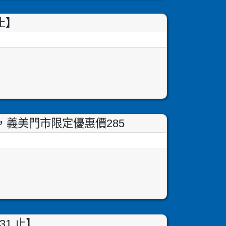
止】
1，義美門市限定優惠價285
31 止】