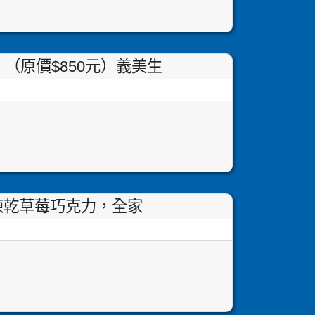
！（原價$850元）義美生
意～凍乾草莓巧克力，全家