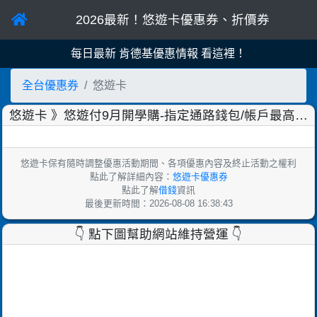
2026最新！悠遊卡優惠券、折價券
！
每日最新 拿坡里優惠情報 看這裡！
全台優惠券
悠遊卡
悠遊卡 》悠遊付9月開學購-指定通路錢包/帳戶最高回
饋10%【2025/9/30止】
悠遊卡保有隨時調整優惠活動期間、各項優惠內容及終止活動之權利
點此了解詳細內容：
悠遊卡優惠券
點此了解
借錢
資訊
最後更新時間：2026-08-08 16:38:43
👇 點下圖幫助網站維持營運 👇