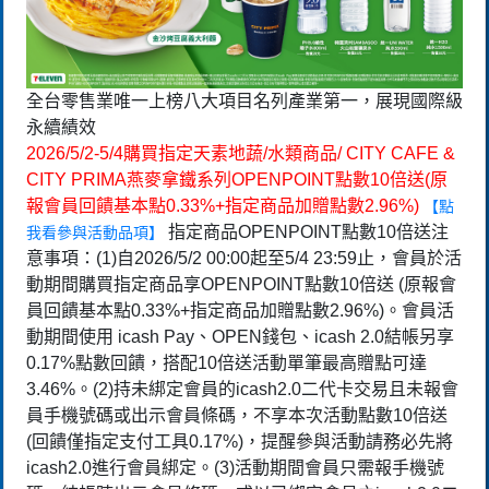
全台零售業唯一上榜八大項目名列產業第一，展現國際級
永續績效
2026/5/2-5/4購買指定天素地蔬/水類商品/ CITY CAFE &
CITY PRIMA燕麥拿鐵系列OPENPOINT點數10倍送(原
報會員回饋基本點0.33%+指定商品加贈點數2.96%)
【點
指定商品OPENPOINT點數10倍送注
我看參與活動品項】
意事項：(1)自2026/5/2 00:00起至5/4 23:59止，會員於活
動期間購買指定商品享OPENPOINT點數10倍送 (原報會
員回饋基本點0.33%+指定商品加贈點數2.96%)。會員活
動期間使用 icash Pay、OPEN錢包、icash 2.0結帳另享
0.17%點數回饋，搭配10倍送活動單筆最高贈點可達
3.46%。(2)持未綁定會員的icash2.0二代卡交易且未報會
員手機號碼或出示會員條碼，不享本次活動點數10倍送
(回饋僅指定支付工具0.17%)，提醒參與活動請務必先將
icash2.0進行會員綁定。(3)活動期間會員只需報手機號