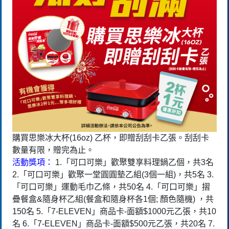
購買思樂冰大杯(16oz) 乙杯，即贈刮刮卡乙張。刮刮卡
數量有限，贈完為止。
活動獎項：
1.「可口可樂」歡聚雙享料理鍋乙個，共3名
2.「可口可樂」歡聚一堂圓圓墊乙組(3個一組)，共5名 3.
「可口可樂」運動毛巾乙條，共50名 4.「可口可樂」摺
疊餐盒&隨身杯乙組(餐盒和隨身杯各1個; 顏色隨機) ，共
150名 5.「7-ELEVEN」商品卡-面額$1000元乙張，共10
名 6.「7-ELEVEN」商品卡-面額$500元乙張，共20名 7.