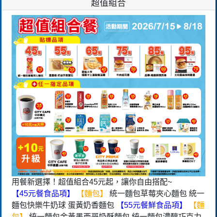
超值組合
用餐新選擇！超值組合45元起，讓你自由搭配~
【45元餐食品項】
【麵包】
統一麵包草莓夾心麵包 統一
麵包快樂牛奶球 蛋黃奶香麵包
【55元餐鮮食品項】
【麵
包】
統一麵包金黃墨西哥奶酥麵包 統一麵包濃醇巧克力