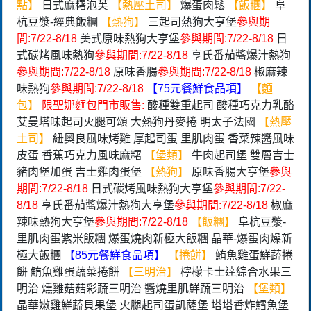
點】
日式麻糬泡芙
【熱壓土司】
爆蛋肉鬆
【飯糰】
阜
杭豆漿-經典飯糰
【熱狗】
三起司熱狗大亨堡
參與期
間:7/22-8/18
美式原味熱狗大亨堡
參與期間:7/22-8/18
日
式碳烤風味熱狗
參與期間:7/22-8/18
亨氏番茄醬爆汁熱狗
參與期間:7/22-8/18
原味香腸
參與期間:7/22-8/18
椒麻辣
味熱狗
參與期間:7/22-8/18
【75元餐鮮食品項】
【麵
包】
限聖娜麵包門市販售:
酸種雙重起司 酸種巧克力乳酪
艾曼塔味起司火腿可頌 大熱狗丹麥捲 明太子法國
【熱壓
土司】
紐奧良風味烤雞 厚起司蛋 里肌肉蛋 香菜辣醬風味
皮蛋 香蕉巧克力風味麻糬
【堡類】
牛肉起司堡 雙層吉士
豬肉堡加蛋 吉士雞肉蛋堡
【熱狗】
原味香腸大亨堡
參與
期間:7/22-8/18
日式碳烤風味熱狗大亨堡
參與期間:7/22-
8/18
亨氏番茄醬爆汁熱狗大亨堡
參與期間:7/22-8/18
椒麻
辣味熱狗大亨堡
參與期間:7/22-8/18
【飯糰】
阜杭豆漿-
里肌肉蛋紫米飯糰 爆蛋燒肉新極大飯糰 晶華-爆蛋肉燥新
極大飯糰
【85元餐鮮食品項】
【捲餅】
鮪魚雞蛋鮮蔬捲
餅 鮪魚雞蛋蔬菜捲餅
【三明治】
檸檬卡士達綜合水果三
明治 燻雞菇菇彩蔬三明治 醬燒里肌鮮蔬三明治
【堡類】
晶華嫩雞鮮蔬貝果堡 火腿起司蛋凱薩堡 塔塔香炸鱈魚堡