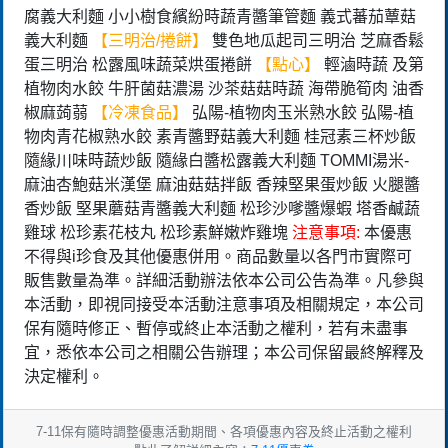
腐義大利麵 小小樹食繽紛時蔬青醬筆管麵 義式蕃茄蕈菇
義大利麵
【三明治/捲餅】
雙色地瓜起司三明治 芝麻香鬆
蛋三明治 松露風味蔬菜烘蛋捲餅
【點心】
輕滷時蔬 及第
植物肉水餃 牛肝菌菇濃湯 沙茶菇菇時蔬 海帶脆筍肉 油香
椒麻蒟蒻
【冷凍食品】
弘陽-植物肉玉米熟水餃 弘陽-植
物肉青花椒熟水餃 素青醬野菇義大利麵 桂冠素三杯炒飯
隨緣川味時蔬炒飯 隨緣白醬松露義大利麵 TOMMI湯米-
麻油杏鮑菇米漢堡 麻油菇菇拌飯 香辣堅果蛋炒飯 火腿醬
香炒飯 堅果蘑菇青醬義大利麵 松珍沙嗲醬爆蝦 塔香鹹蔬
雞球 松珍素花枝丸 松珍素鮮嫩炸雞塊
注意事項:
本優惠
不得與i珍食及其他優惠併用。商品數量以各門市實際可
販售數量為準。詳細活動辦法依本公司公告為準。凡參與
本活動，即視同接受本活動注意事項及相關規定，本公司
保有隨時修正、暫停或終止本活動之權利，若有未盡事
宜，悉依本公司之相關公告辦理；本公司保留最終解釋及
決定權利。
7-11保有隨時調整優惠活動期間、各項優惠內容及終止活動之權利