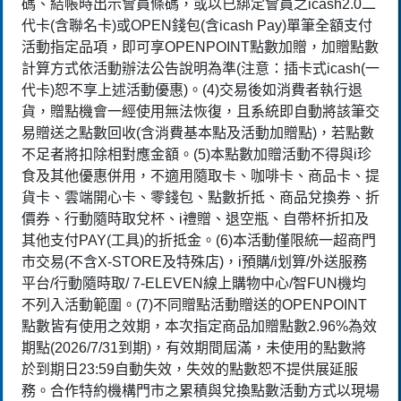
碼、結帳時出示會員條碼，或以已綁定會員之icash2.0二
代卡(含聯名卡)或OPEN錢包(含icash Pay)單筆全額支付
活動指定品項，即可享OPENPOINT點數加贈，加贈點數
計算方式依活動辦法公告說明為準(注意：插卡式icash(一
代卡)恕不享上述活動優惠)。(4)交易後如消費者執行退
貨，贈點機會一經使用無法恢復，且系統即自動將該筆交
易贈送之點數回收(含消費基本點及活動加贈點)，若點數
不足者將扣除相對應金額。(5)本點數加贈活動不得與i珍
食及其他優惠併用，不適用隨取卡、咖啡卡、商品卡、提
貨卡、雲端開心卡、零錢包、點數折抵、商品兌換券、折
價券、行動隨時取兌杯、i禮贈、退空瓶、自帶杯折扣及
其他支付PAY(工具)的折抵金。(6)本活動僅限統一超商門
市交易(不含X-STORE及特殊店)，i預購/i划算/外送服務
平台/行動隨時取/ 7-ELEVEN線上購物中心/智FUN機均
不列入活動範圍。(7)不同贈點活動贈送的OPENPOINT
點數皆有使用之效期，本次指定商品加贈點數2.96%為效
期點(2026/7/31到期)，有效期間屆滿，未使用的點數將
於到期日23:59自動失效，失效的點數恕不提供展延服
務。合作特約機構門市之累積與兌換點數活動方式以現場