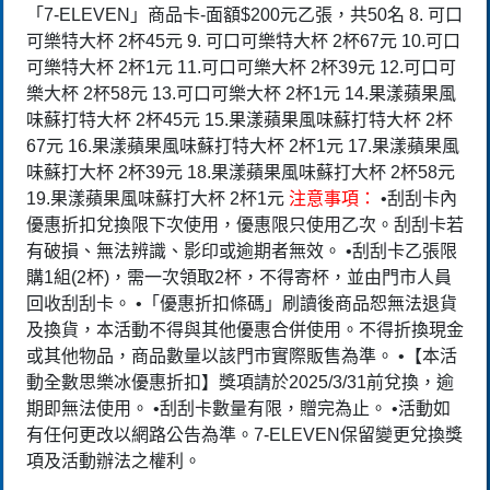
「7-ELEVEN」商品卡-面額$200元乙張，共50名 8. 可口
可樂特大杯 2杯45元 9. 可口可樂特大杯 2杯67元 10.可口
可樂特大杯 2杯1元 11.可口可樂大杯 2杯39元 12.可口可
樂大杯 2杯58元 13.可口可樂大杯 2杯1元 14.果漾蘋果風
味蘇打特大杯 2杯45元 15.果漾蘋果風味蘇打特大杯 2杯
67元 16.果漾蘋果風味蘇打特大杯 2杯1元 17.果漾蘋果風
味蘇打大杯 2杯39元 18.果漾蘋果風味蘇打大杯 2杯58元
19.果漾蘋果風味蘇打大杯 2杯1元
注意事項：
•刮刮卡內
優惠折扣兌換限下次使用，優惠限只使用乙次。刮刮卡若
有破損、無法辨識、影印或逾期者無效。 •刮刮卡乙張限
購1組(2杯)，需一次領取2杯，不得寄杯，並由門市人員
回收刮刮卡。 •「優惠折扣條碼」刷讀後商品恕無法退貨
及換貨，本活動不得與其他優惠合併使用。不得折換現金
或其他物品，商品數量以該門市實際販售為準。 •【本活
動全數思樂冰優惠折扣】獎項請於2025/3/31前兌換，逾
期即無法使用。 •刮刮卡數量有限，贈完為止。 •活動如
有任何更改以網路公告為準。7-ELEVEN保留變更兌換獎
項及活動辦法之權利。