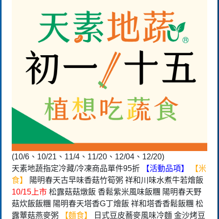
(10/6、10/21、11/4、11/20、12/04、12/20)
天素地蔬指定冷藏/冷凍商品單件95折
【活動品項】
【米
食】
陽明春天古早味香菇竹筍粥 祥和川味水煮牛若燴飯
10/15上市
松露菇菇燉飯 香鬆紫米風味飯糰 陽明春天野
菇炊飯飯糰 陽明春天塔香G丁燴飯 祥和塔香香鬆飯糰 松
露蕈菇燕麥粥
【麵食】
日式豆皮蕎麥風味冷麵 金沙烤豆