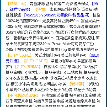
【熱壓土司】
青醬雞絲 醬燒炙烤牛 丹麥鮪魚嫩蛋
【95
元餐鮮食品項】
【堡類】
太和殿麻辣烤雞堡 重量級-勁
辣雞腿堡
【45/55/65/75/85/95元餐飲料/甜品品項】
桂格
100%喝的燕麥290ml 光泉高鈣鮮豆漿450ml 波蜜果菜汁
400ml(盒) 貝納頌焦糖海鹽拿鐵290ml 喬亞滴濾拿鐵咖啡
350ml 德記洋行烏龍茶320ml 德記洋行烏龍鮮綠茶320ml
統一營養強化高鈣牛乳400ml 日東紅茶皇家奶茶-原味 阿
華田營養麥芽牛奶飲340ml PowerMate可可麥芽牛奶
240ml 福樂Q果蘋果蔓越莓優酪135g 優菓甜坊黑糖豆花
【CITY CAFE】
美式冰咖啡(中) 美式熱咖啡(中)
【加10
元升級】
【CITY CAFE】
拿鐵冰咖啡(中) 拿鐵熱咖啡
(中)
【CITY PRIMA】
衣索比亞-精品拿鐵(小) 瓜地馬拉-
精品拿鐵(小) 衣索比亞-精品美式(小) 瓜地馬拉-精品美式
(小) 衣索比亞-精品小冰拿 瓜地馬拉-精品小冰拿 衣索比
亞-精品小冰美 瓜地馬拉-精品小冰美
【現萃茶】
冰琥珀
小葉奶茶 熱琥珀小葉奶茶 冰梔子花奶青 熱梔子花奶青
【不可思議茶BAR】
冰蜜露紅茶拿鐵 熱蜜露紅茶拿鐵 冰
四季青萱茶拿鐵 熱四季青萱茶拿鐵 冰輕焙烏龍茶拿鐵 熱
輕焙烏龍茶拿鐵 冰茶王烏龍茶拿鐵 熱茶王烏龍茶拿鐵