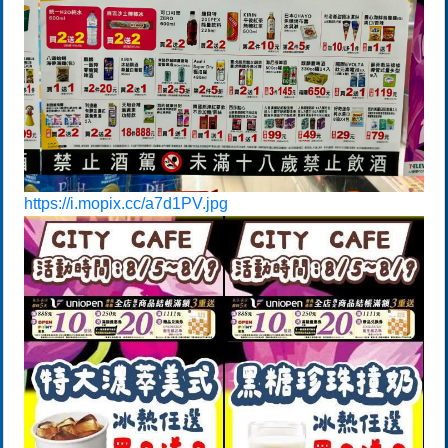
https://i.mopix.cc/a7d1PV.jpg