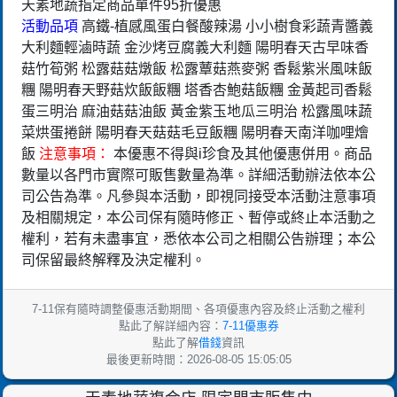
天素地蔬指定商品單件95折優惠
活動品項
高鐵-植感風蛋白餐​ 酸辣湯 小小樹食彩蔬青醬義
大利麵​ 輕滷時蔬 金沙烤豆腐義大利麵 陽明春天古早味香
菇竹筍粥 松露菇菇燉飯 松露蕈菇燕麥粥 香鬆紫米風味飯
糰 陽明春天野菇炊飯飯糰 塔香杏鮑菇飯糰 金黃起司香鬆
蛋三明治 麻油菇菇油飯 黃金紫玉地瓜三明治 松露風味蔬
菜烘蛋捲餅 陽明春天菇菇毛豆飯糰 陽明春天南洋咖哩燴
飯
注意事項：
本優惠不得與i珍食及其他優惠併用。商品
數量以各門市實際可販售數量為準。詳細活動辦法依本公
司公告為準。凡參與本活動，即視同接受本活動注意事項
及相關規定，本公司保有隨時修正、暫停或終止本活動之
權利，若有未盡事宜，悉依本公司之相關公告辦理；本公
司保留最終解釋及決定權利。
7-11保有隨時調整優惠活動期間、各項優惠內容及終止活動之權利
點此了解詳細內容：
7-11優惠券
點此了解
借錢
資訊
最後更新時間：2026-08-05 15:05:05