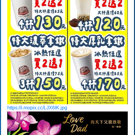
https://i.mopix.cc/LJX6IK.jpg