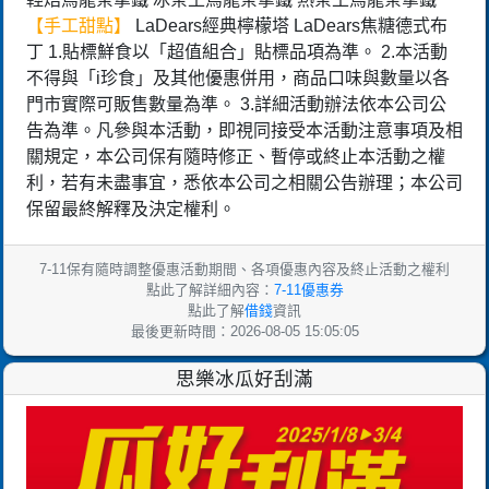
【手工甜點】
LaDears經典檸檬塔 LaDears焦糖德式布
丁 1.貼標鮮食以「超值組合」貼標品項為準。 2.本活動
不得與「i珍食」及其他優惠併用，商品口味與數量以各
門市實際可販售數量為準。 3.詳細活動辦法依本公司公
告為準。凡參與本活動，即視同接受本活動注意事項及相
關規定，本公司保有隨時修正、暫停或終止本活動之權
利，若有未盡事宜，悉依本公司之相關公告辦理；本公司
保留最終解釋及決定權利。
7-11保有隨時調整優惠活動期間、各項優惠內容及終止活動之權利
點此了解詳細內容：
7-11優惠券
點此了解
借錢
資訊
最後更新時間：2026-08-05 15:05:05
思樂冰瓜好刮滿