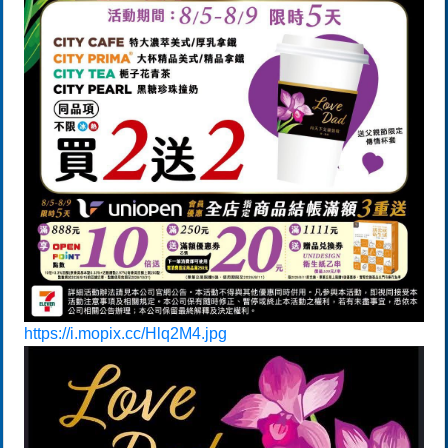
https://i.mopix.cc/Hlq2M4.jpg