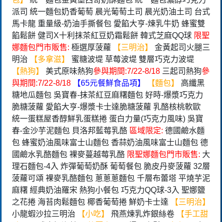
派司 統一麵包奶香葡萄 晨光葡萄土司 晨光奶油土司 台式
馬卡龍 重量級-奶油手撕餐包 愛餡大亨-煉乳牛奶 蜂蜜雙
餡鬆餅 健司X十利抹茶紅豆奶霜鬆餅 韓式芝麻QQ球
限聖
娜麵包門市販售:
極選厚菠蘿
【三明治】
金黃起司火腿三
明治
【多拿滋】
蜜糖波堤 草莓波堤 雙層巧克力波堤
【熱狗】
美式原味熱狗
參與期間:7/22-8/18
三起司熱狗
參
與期間:7/22-8/18
【65元餐鮮食品項】
【麵包】
高纖黑
糖地瓜麵包 吳寶春-抹茶紅豆麻糬麵包 好時-爆漿巧克力
脆糖菠蘿 愛餡大亨-爆漿卡士達脆糖菠蘿 乳酪核桃軟歐
統一蛋糕屋香醇鮮乳蛋糕捲 蛋白力量(巧克力風味) 吳寶
春-金沙芋泥麵包 貝洛邦藍莓乳酪
區域限定:
德國鹼水麵
包 蜂蜜奶油風味富士山麵包 香蒜奶油風味富士山麵包 德
國鹼水乳酪麵包 裸麥蔓越莓乳酪
限聖娜麵包門市販售:
大
理石麵包-4入 炸彈葡萄奶酥 葡萄餐包 脆皮丹麥菠蘿 32層
菠蘿可頌 裸麥乳酪麵包 蔥蔥蔥麵包 千層布蕾塔 平燒芋泥
麻糬 經典奶油羅宋 熱狗小餐包 巧克力QQ球-3入 聖娜鹽
之花捲 海苔肉鬆麵包 椰香葡萄捲 鮮奶卡士達
【三明治】
小龍蝦沙拉三明治
【小吃】
飛燕煉乳炸銀絲卷
【手工甜