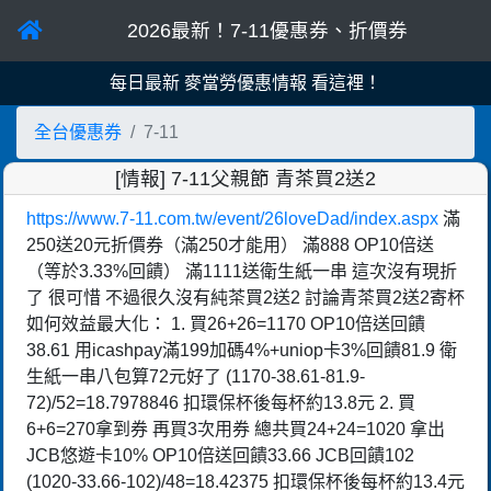
2026最新！7-11優惠券、折價券
每日最新 麥當勞優惠情報 看這裡！
全台優惠券
7-11
[情報] 7-11父親節 青茶買2送2
https://www.7-11.com.tw/event/26loveDad/index.aspx
滿
250送20元折價券（滿250才能用） 滿888 OP10倍送
（等於3.33%回饋） 滿1111送衛生紙一串 這次沒有現折
了 很可惜 不過很久沒有純茶買2送2 討論青茶買2送2寄杯
如何效益最大化： 1. 買26+26=1170 OP10倍送回饋
38.61 用icashpay滿199加碼4%+uniop卡3%回饋81.9 衛
生紙一串八包算72元好了 (1170-38.61-81.9-
72)/52=18.7978846 扣環保杯後每杯約13.8元 2. 買
6+6=270拿到券 再買3次用券 總共買24+24=1020 拿出
JCB悠遊卡10% OP10倍送回饋33.66 JCB回饋102
(1020-33.66-102)/48=18.42375 扣環保杯後每杯約13.4元