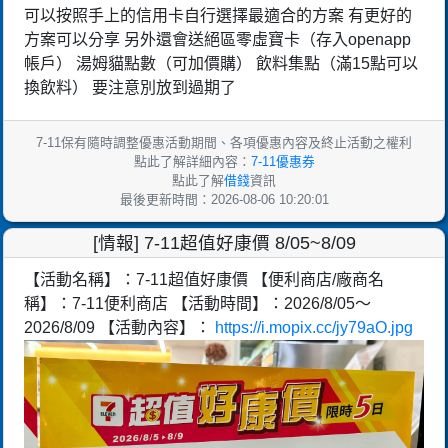
可以按照手上的信用卡自行選擇最適合的方案 有更好的
方案可以分享 另外還會送絕區零虛寶卡（存入openapp
帳戶） 湯姆貓點數（可加價購） 飲料集點（滿15點可以
換飲料） 要注意別放到過期了
7-11保有隨時調整優惠活動期間、各項優惠內容及終止活動之權利
點此了解詳細內容：
7-11優惠券
點此了解
借錢
資訊
最後更新時間：2026-08-06 10:20:01
[情報] 7-11超值好康價 8/05~8/09
【活動名稱】：7-11超值好康價 【便利商店/廠商名
稱】：7-11便利商店 【活動時間】：2026/8/05～
2026/8/09 【活動內容】：
https://i.mopix.cc/jy79aO.jpg